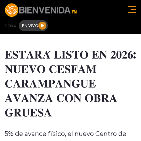
Click acá para ir directamente al contenido
SEÑAL
EN VIVO
Región de O'higgins
𝐄𝐒𝐓𝐀𝐑𝐀́ 𝐋𝐈𝐒𝐓𝐎 𝐄𝐍 𝟐𝟎𝟐𝟔:
Actualidad
𝐍𝐔𝐄𝐕𝐎 𝐂𝐄𝐒𝐅𝐀𝐌
Regionales
𝐂𝐀𝐑𝐀𝐌𝐏𝐀𝐍𝐆𝐔𝐄
Tendencias
𝐀𝐕𝐀𝐍𝐙𝐀 𝐂𝐎𝐍 𝐎𝐁𝐑𝐀
Internacional
𝐆𝐑𝐔𝐄𝐒𝐀
Deportes
5% de avance físico, el nuevo Centro de
Entrevistas