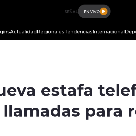
SEÑAL
EN VIVO
gins
Actualidad
Regionales
Tendencias
Internacional
Dep
ueva estafa tele
 llamadas para 