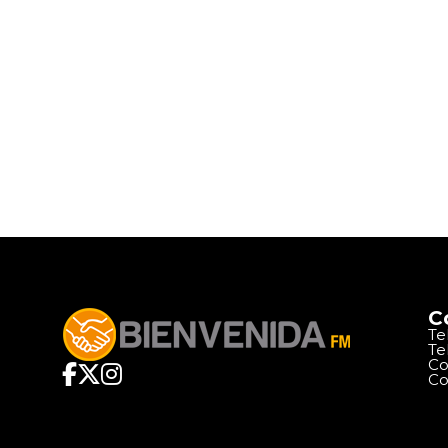
C
Te
Te
Co
Co