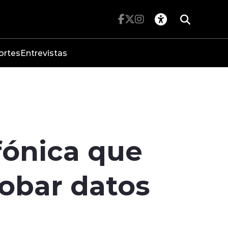
ortes
Entrevistas
fónica que
robar datos