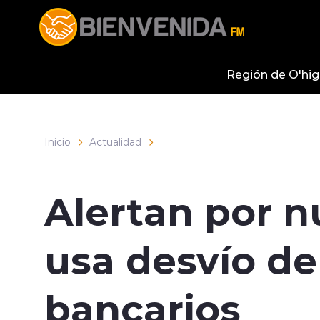
Click acá para ir directamente al contenido
Región de O'hig
Inicio
Actualidad
Alertan por n
usa desvío de
bancarios