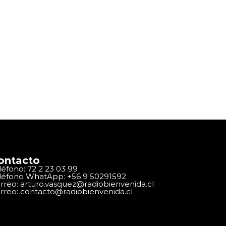
ontacto
léfono: 72 2 23 03 99
léfono WhatApp: +56 9 50291592
rreo: arturo.vasquez@radiobienvenida.cl
rreo: contacto@radiobienvenida.cl