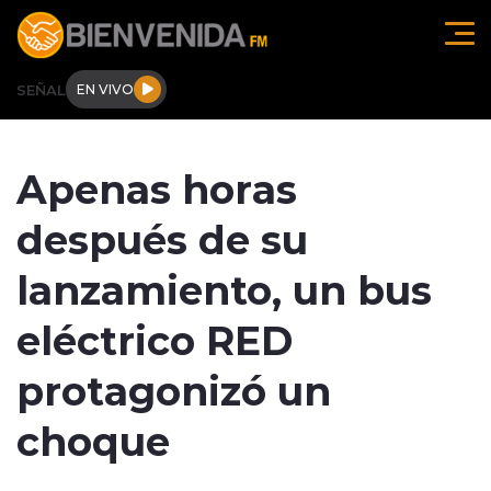
Click acá para ir directamente al contenido
SEÑAL
EN VIVO
Región de O'higgins
Apenas horas
Actualidad
después de su
Regionales
lanzamiento, un bus
Tendencias
eléctrico RED
Internacional
protagonizó un
Deportes
choque
Entrevistas