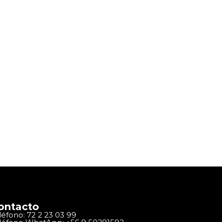
ontacto
léfono: 72 2 23 03 99