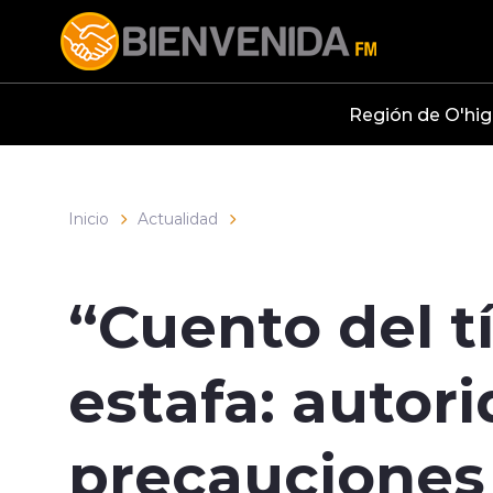
Click acá para ir directamente al contenido
Región de O'hig
Inicio
Actualidad
“Cuento del tí
estafa: autor
precauciones