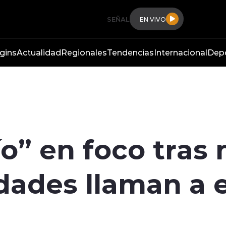
SEÑAL
EN VIVO
gins
Actualidad
Regionales
Tendencias
Internacional
Dep
o” en foco tras 
idades llaman a