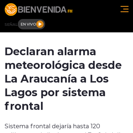
Click acá para ir directamente al contenido
SEÑAL
EN VIVO
Región de O'higgins
Declaran alarma
Actualidad
meteorológica desde
Regionales
La Araucanía a Los
Tendencias
Lagos por sistema
Internacional
frontal
Deportes
Sistema frontal dejaría hasta 120
Entrevistas