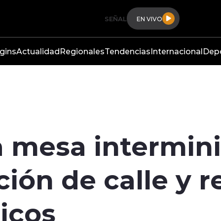
SEÑAL
EN VIVO
gins
Actualidad
Regionales
Tendencias
Internacional
Dep
 mesa interminis
ción de calle y 
icos