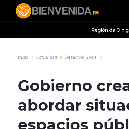
Click acá para ir directamente al contenido
Región de O'hig
Inicio
Actualidad
Desarrollo Social
Gobierno crea
abordar situa
espacios públ