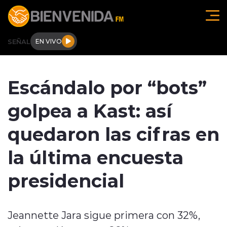
Click acá para ir directamente al contenido
SEÑAL
EN VIVO
Región de O'higgins
Escándalo por “bots”
Actualidad
golpea a Kast: así
Regionales
quedaron las cifras en
Tendencias
la última encuesta
Internacional
presidencial
Deportes
Jeannette Jara sigue primera con 32%,
Entrevistas