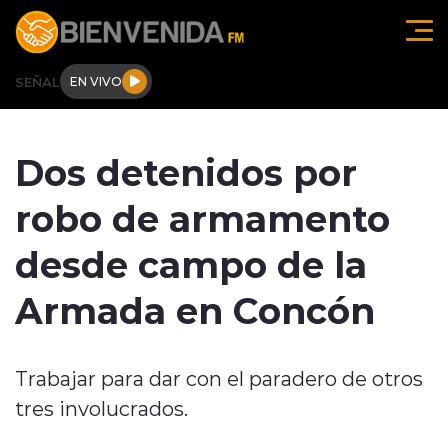
Click acá para ir directamente al contenido
SEÑAL
EN VIVO
Región de O'higgins
Dos detenidos por
Actualidad
robo de armamento
Regionales
desde campo de la
Tendencias
Armada en Concón
Internacional
Trabajar para dar con el paradero de otros
Deportes
tres involucrados.
Entrevistas