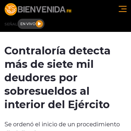
Click acá para ir directamente al contenido
SEÑAL
EN VIVO
Región de O'higgins
Contraloría detecta
Actualidad
más de siete mil
Regionales
deudores por
Tendencias
sobresueldos al
Internacional
interior del Ejército
Deportes
Se ordenó el inicio de un procedimiento
Entrevistas