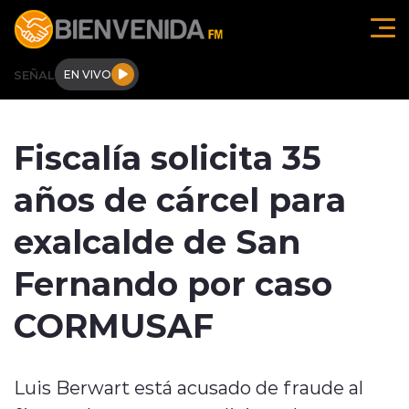
Click acá para ir directamente al contenido
SEÑAL
EN VIVO
Región de O'higgins
Fiscalía solicita 35
Actualidad
años de cárcel para
Regionales
exalcalde de San
Tendencias
Fernando por caso
Internacional
CORMUSAF
Deportes
Luis Berwart está acusado de fraude al
Entrevistas