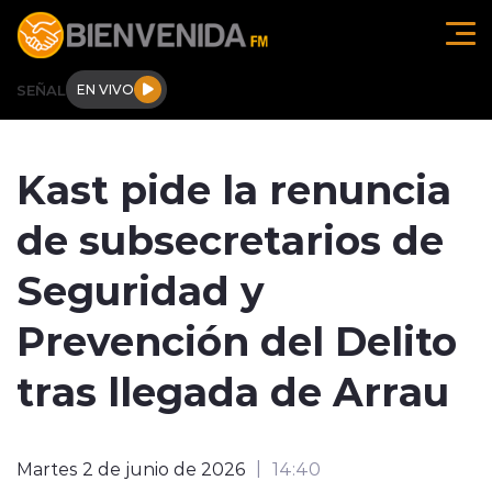
Click acá para ir directamente al contenido
SEÑAL
EN VIVO
Región de O'higgins
Kast pide la renuncia
Actualidad
de subsecretarios de
Regionales
Seguridad y
Tendencias
Prevención del Delito
Internacional
tras llegada de Arrau
Deportes
Martes 2 de junio de 2026
14:40
Entrevistas