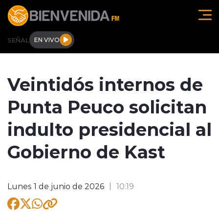
Click acá para ir directamente al contenido
SEÑAL
EN VIVO
Región de O'higgins
Veintidós internos de
Actualidad
Punta Peuco solicitan
Regionales
indulto presidencial al
Tendencias
Gobierno de Kast
Internacional
Lunes 1 de junio de 2026
10:19
Deportes
Entrevistas