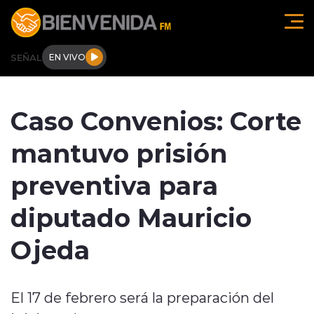
Click acá para ir directamente al contenido
SEÑAL
EN VIVO
Región de O'higgins
Caso Convenios: Corte
Actualidad
mantuvo prisión
Regionales
preventiva para
Tendencias
diputado Mauricio
Internacional
Ojeda
Deportes
El 17 de febrero será la preparación del
Entrevistas