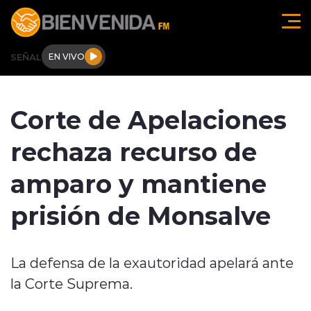
Click acá para ir directamente al contenido
SEÑAL
EN VIVO
Región de O'higgins
Corte de Apelaciones
Actualidad
rechaza recurso de
Regionales
amparo y mantiene
Tendencias
prisión de Monsalve
Internacional
La defensa de la exautoridad apelará ante
Deportes
la Corte Suprema.
Entrevistas