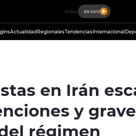
SEÑAL
EN VIVO
gins
Actualidad
Regionales
Tendencias
Internacional
Dep
stas en Irán esc
enciones y grave
 del régimen