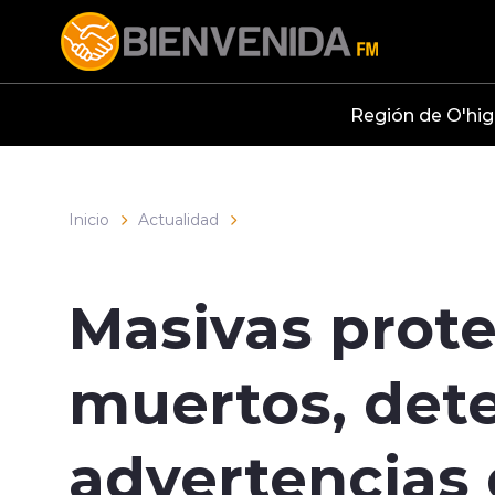
Click acá para ir directamente al contenido
Región de O'hig
Inicio
Actualidad
Masivas prote
muertos, det
advertencias