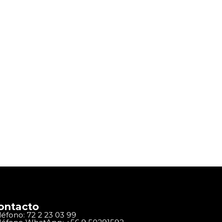
ontacto
léfono: 72 2 23 03 99