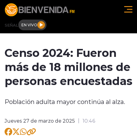
Click acá para ir directamente al contenido
SEÑAL
EN VIVO
Región de O'higgins
Censo 2024: Fueron
Actualidad
más de 18 millones de
Regionales
personas encuestadas
Tendencias
Población adulta mayor continúa al alza.
Internacional
Deportes
Jueves 27 de marzo de 2025
10:46
Entrevistas