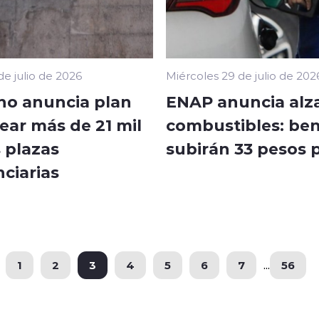
de julio de 2026
Miércoles 29 de julio de 202
no anuncia plan
ENAP anuncia alza
ear más de 21 mil
combustibles: be
 plazas
subirán 33 pesos p
ciarias
1
2
3
4
5
6
7
...
56