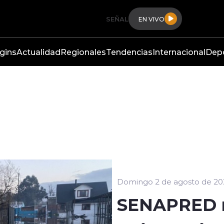
SEÑAL
EN VIVO
gins
Actualidad
Regionales
Tendencias
Internacional
Dep
Domingo 2 de agosto de 20
SENAPRED m