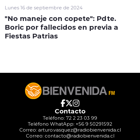
Lunes 16 de septiembre de 2024
"No maneje con copete": Pdte.
Boric por fallecidos en previa a
Fiestas Patrias
Contacto
Teléfono: 72 2 23 03 99
Teléfono WhatApp: +56 9 50291592
Correo: arturo.vasquez@radiobienvenida.cl
Correo: contacto@radiobienvenida.cl