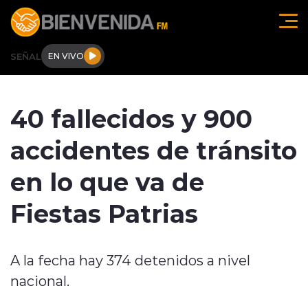
Click acá para ir directamente al contenido
SEÑAL
EN VIVO
Región de O'higgins
40 fallecidos y 900
Actualidad
accidentes de tránsito
Regionales
en lo que va de
Tendencias
Fiestas Patrias
Internacional
A la fecha hay 374 detenidos a nivel
Deportes
nacional.
Entrevistas