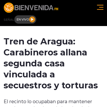
Click acá para ir directamente al contenido
SEÑAL
EN VIVO
Región de O'higgins
Tren de Aragua:
Actualidad
Carabineros allana
Regionales
segunda casa
Tendencias
vinculada a
Internacional
secuestros y torturas
Deportes
El recinto lo ocupaban para mantener
Entrevistas