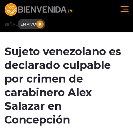
Click acá para ir directamente al contenido
SEÑAL
EN VIVO
Región de O'higgins
Sujeto venezolano es
Actualidad
declarado culpable
Regionales
por crimen de
Tendencias
carabinero Alex
Internacional
Salazar en
Deportes
Concepción
Entrevistas