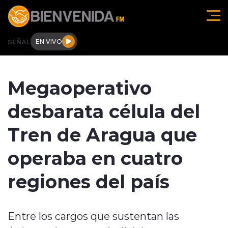
Click acá para ir directamente al contenido
SEÑAL
EN VIVO
Región de O'higgins
Megaoperativo
Actualidad
desbarata célula del
Regionales
Tren de Aragua que
Tendencias
operaba en cuatro
Internacional
regiones del país
Deportes
Entre los cargos que sustentan las
Entrevistas