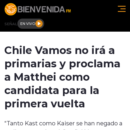
Click acá para ir directamente al contenido
SEÑAL
EN VIVO
Región de O'higgins
Chile Vamos no irá a
Actualidad
primarias y proclama
Regionales
a Matthei como
Tendencias
candidata para la
Internacional
primera vuelta
Deportes
“Tanto Kast como Kaiser se han negado a
Entrevistas