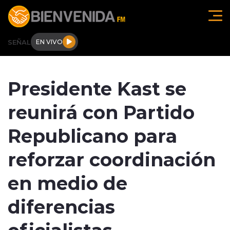
Click acá para ir directamente al contenido
SEÑAL
EN VIVO
Región de O'higgins
Presidente Kast se
Actualidad
reunirá con Partido
Regionales
Republicano para
Tendencias
reforzar coordinación
Internacional
en medio de
Deportes
diferencias
oficialistas
Entrevistas