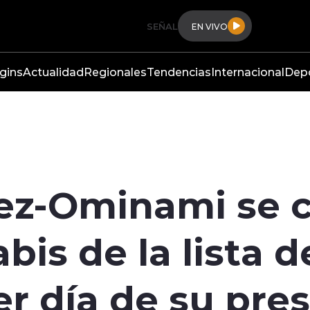
SEÑAL
EN VIVO
gins
Actualidad
Regionales
Tendencias
Internacional
Dep
ez-Ominami se
bis de la lista 
er día de su pre