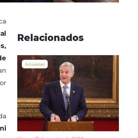
ca
al
Relacionados
s,
de
Actualidad
an
or
da
ni