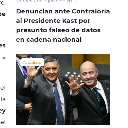
Viernes 7 de agosto de 2026
e.
Denuncian ante Contraloría
be
al Presidente Kast por
presunto falseo de datos
en cadena nacional
es
 a
Actualidad
el
la
ey
el