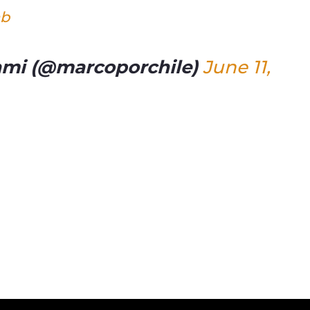
nb
mi (@marcoporchile)
June 11,