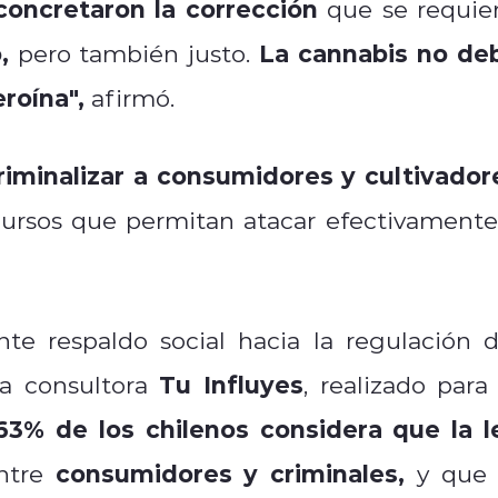
concretaron la corrección
que se requier
,
La cannabis no de
pero también justo.
eroína"
,
afirmó.
riminalizar a consumidores y cultivador
ecursos que permitan atacar efectivamente
te respaldo social hacia la regulación d
Tu Influyes
la consultora
, realizado para 
63% de los chilenos considera que la l
consumidores y criminales,
ntre
y que 