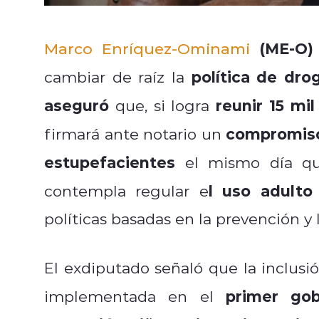
ChatGPT Plus
(ME-O)
Marco Enríquez-Ominami
política de dro
cambiar de raíz la
aseguró
reunir 15 mi
que, si logra
compromiso p
firmará ante notario un
estupefacientes
el mismo día qu
l uso adulto
contempla regular e
políticas basadas en la prevención y
El exdiputado señaló que la inclusi
primer gob
implementada en el