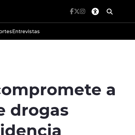
ortes
Entrevistas
 compromete a
de drogas
sidencia