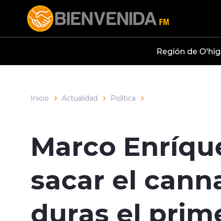
Click acá para ir directamente al contenido
Región de O'hig
Inicio
Actualidad
Política
Marco Enríqu
sacar el canna
duras el prim