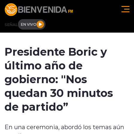
Click acá para ir directamente al contenido
SEÑAL
EN VIVO
Región de O'higgins
Presidente Boric y
Actualidad
último año de
Regionales
gobierno: "Nos
Tendencias
quedan 30 minutos
Internacional
de partido”
Deportes
En una ceremonia, abordó los temas aún
Entrevistas