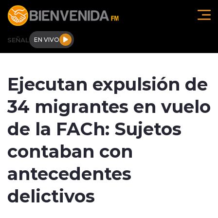
Click acá para ir directamente al contenido
SEÑAL
EN VIVO
Región de O'higgins
Ejecutan expulsión de
Actualidad
34 migrantes en vuelo
Regionales
de la FACh: Sujetos
Tendencias
contaban con
Internacional
antecedentes
Deportes
delictivos
Entrevistas