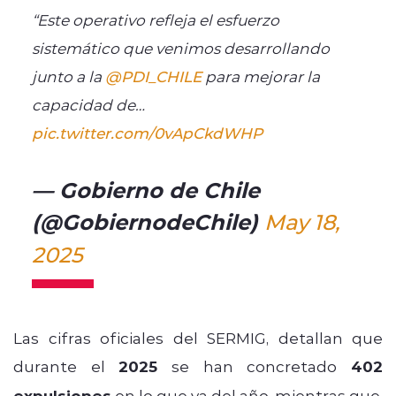
“Este operativo refleja el esfuerzo
sistemático que venimos desarrollando
junto a la
@PDI_CHILE
para mejorar la
capacidad de…
pic.twitter.com/0vApCkdWHP
— Gobierno de Chile
(@GobiernodeChile)
May 18,
2025
Las cifras oficiales del SERMIG, detallan que
durante el
2025
se han concretado
402
expulsiones
en lo que va del año, mientras que,