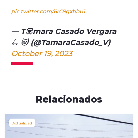
pic.twitter.com/6rC9gxbbu1
— T💟mara Casado Vergara
🛴 🐱 (@TamaraCasado_V)
October 19, 2023
Relacionados
Actualidad