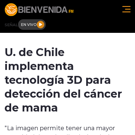
Click acá para ir directamente al contenido
SEÑAL
EN VIVO
Región de O'higgins
U. de Chile
Actualidad
implementa
Regionales
tecnología 3D para
Tendencias
detección del cáncer
Internacional
de mama
Deportes
"La imagen permite tener una mayor
Entrevistas