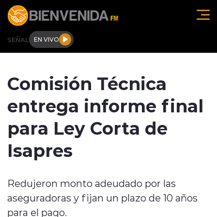
Click acá para ir directamente al contenido
SEÑAL
EN VIVO
Región de O'higgins
Comisión Técnica
Actualidad
entrega informe final
Regionales
para Ley Corta de
Tendencias
Isapres
Internacional
Redujeron monto adeudado por las
Deportes
aseguradoras y fijan un plazo de 10 años
Entrevistas
para el pago.