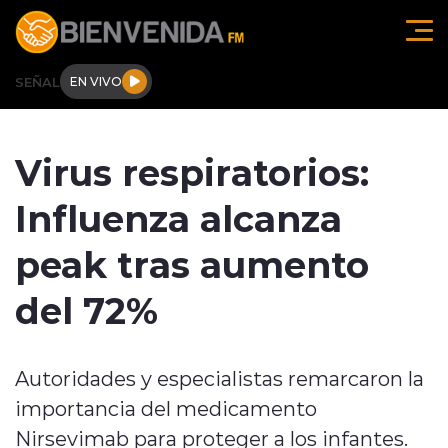
Click acá para ir directamente al contenido
SEÑAL
EN VIVO
Región de O'higgins
Virus respiratorios:
Actualidad
Influenza alcanza
Regionales
peak tras aumento
Tendencias
del 72%
Internacional
Autoridades y especialistas remarcaron la
Deportes
importancia del medicamento
Entrevistas
Nirsevimab para proteger a los infantes.