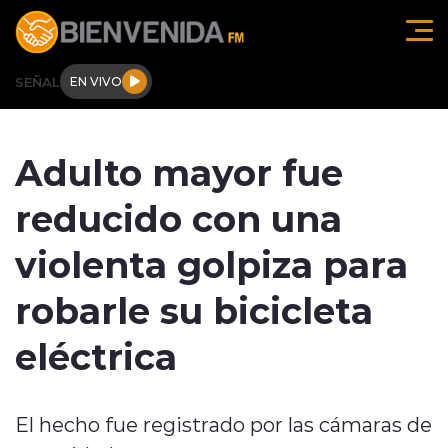
Click acá para ir directamente al contenido
SEÑAL
EN VIVO
Región de O'higgins
Adulto mayor fue
Actualidad
reducido con una
Regionales
violenta golpiza para
Tendencias
robarle su bicicleta
Internacional
eléctrica
Deportes
El hecho fue registrado por las cámaras de
Entrevistas