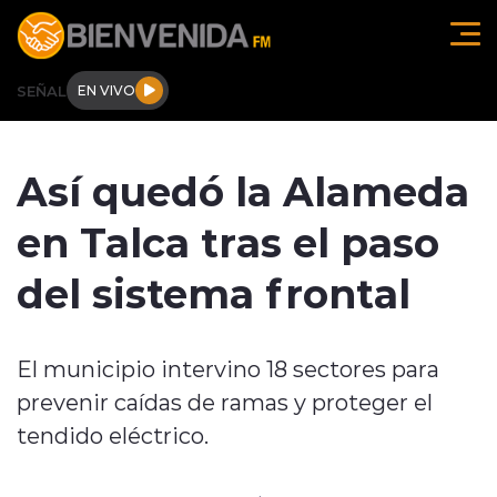
Click acá para ir directamente al contenido
SEÑAL
EN VIVO
Región de O'higgins
Así quedó la Alameda
Actualidad
en Talca tras el paso
Regionales
del sistema frontal
Tendencias
El municipio intervino 18 sectores para
Internacional
prevenir caídas de ramas y proteger el
Deportes
tendido eléctrico.
Entrevistas