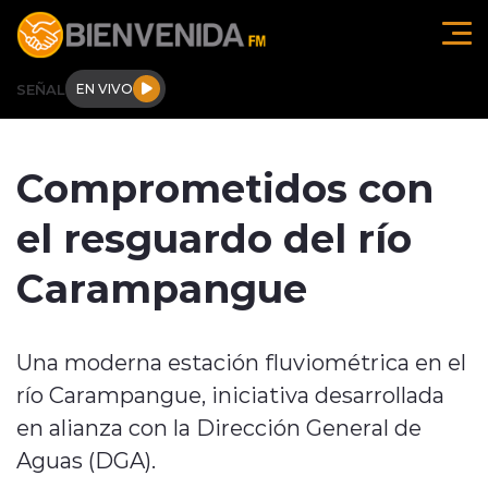
Click acá para ir directamente al contenido
SEÑAL
EN VIVO
Región de O'higgins
Comprometidos con
Actualidad
el resguardo del río
Regionales
Carampangue
Tendencias
Una moderna estación fluviométrica en el
Internacional
río Carampangue, iniciativa desarrollada
Deportes
en alianza con la Dirección General de
Aguas (DGA).
Entrevistas