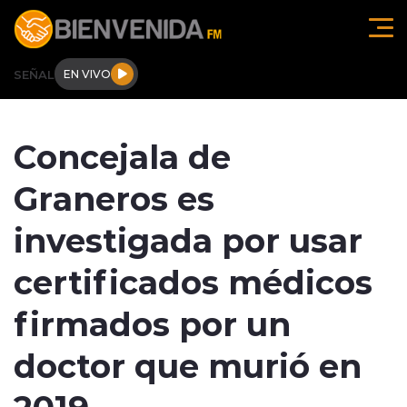
Click acá para ir directamente al contenido
SEÑAL
EN VIVO
Región de O'higgins
Concejala de
Actualidad
Graneros es
Regionales
investigada por usar
Tendencias
certificados médicos
Internacional
firmados por un
Deportes
doctor que murió en
2019
Entrevistas