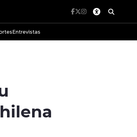
ortes
Entrevistas
su
hilena