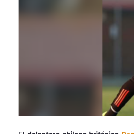
delantero chileno-británico
El
Ben