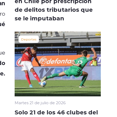
en Chile por prescripción
an
de delitos tributarios que
ro
se le imputaban
ué
Deportes
ue
do
e.
Martes 21 de julio de 2026
Solo 21 de los 46 clubes del