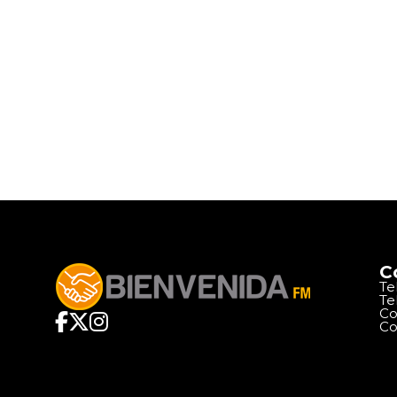
C
Te
Te
Co
Co