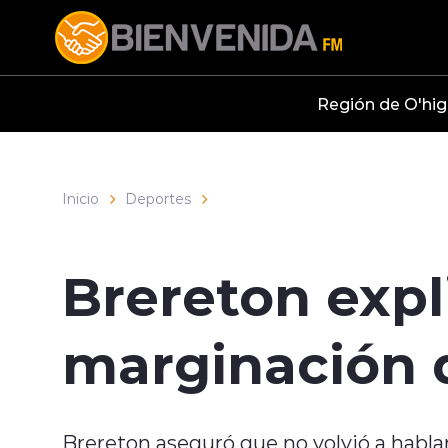
Click acá para ir directamente al contenido
Región de O'hig
Inicio
Deportes
Brereton expl
marginación d
Brereton aseguró que no volvió a hablar