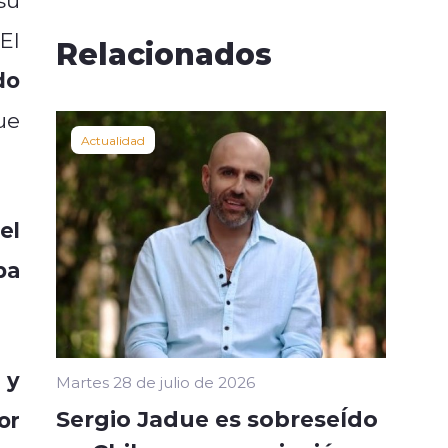
 El
Relacionados
do
ue
Actualidad
el
ba
 y
Martes 28 de julio de 2026
Sergio Jadue es sobreseÍdo
or