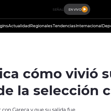
SEÑAL
EN VIVO
gins
Actualidad
Regionales
Tendencias
Internacional
Dep
ica cómo vivió 
e la selección c
 con Gareca y que su salida fue