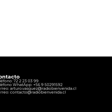
ontacto
léfono: 72 2 23 03 99
léfono WhatApp: +56 9 50291592
rreo: arturo.vasquez@radiobienvenida.cl
rreo: contacto@radiobienvenida.cl