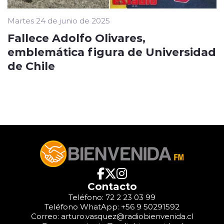
Martes 24 de junio de 2025
Fallece Adolfo Olivares,
emblemática figura de Universidad
de Chile
Contacto
Teléfono: 72 2 23 03 99
Teléfono WhatApp: +56 9 50291592
Correo: arturo.vasquez@radiobienvenida.cl