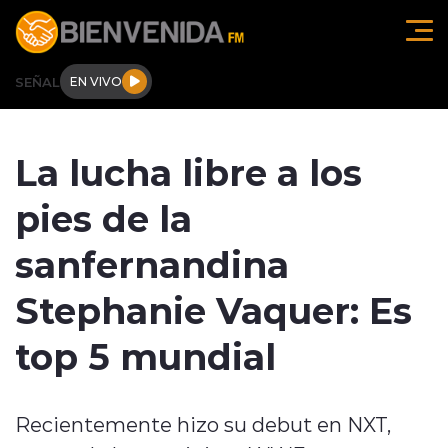
Click acá para ir directamente al contenido
SEÑAL
EN VIVO
Región de O'higgins
La lucha libre a los
Actualidad
pies de la
Regionales
sanfernandina
Tendencias
Stephanie Vaquer: Es
Internacional
top 5 mundial
Deportes
Recientemente hizo su debut en NXT,
Entrevistas