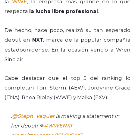
la
WWE
, la empresa más grande en lo que
respecta
la lucha libre profesional
.
De hecho, hace poco, realizó su tan esperado
debut en
NXT
, marca de la popular compañía
estadounidense. En la ocasión venció a Wren
Sinclair
Cabe destacar que el top 5 del ranking lo
completan Toni Storm (AEW), Jordynne Grace
(TNA), Rhea Ripley (WWE) y Maika (EXV).
.
@Steph_Vaquer
is making a statement in
her debut! 👊
#WWENXT
pic.twitter.com/yJ0kCxFAX2