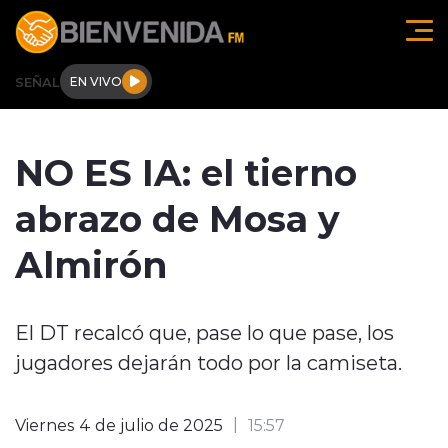
Click acá para ir directamente al contenido
SEÑAL
EN VIVO
Región de O'higgins
NO ES IA: el tierno
Actualidad
abrazo de Mosa y
Regionales
Almirón
Tendencias
El DT recalcó que, pase lo que pase, los
Internacional
jugadores dejarán todo por la camiseta.
Deportes
Viernes 4 de julio de 2025
15:57
Entrevistas