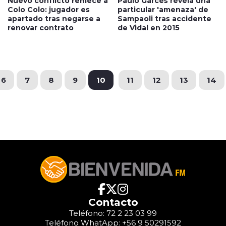
Nuevo conflicto remece a
Paulo Garcés revela una
Colo Colo: jugador es
particular 'amenaza' de
apartado tras negarse a
Sampaoli tras accidente
renovar contrato
de Vidal en 2015
6
7
8
9
10
11
12
13
14
Contacto
Teléfono: 72 2 23 03 99
Teléfono WhatApp: +56 9 50291592