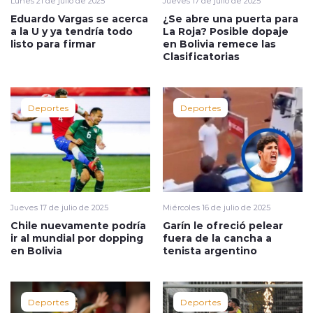
Lunes 21 de julio de 2025
Jueves 17 de julio de 2025
Eduardo Vargas se acerca
¿Se abre una puerta para
a la U y ya tendría todo
La Roja? Posible dopaje
listo para firmar
en Bolivia remece las
Clasificatorias
Deportes
Deportes
Jueves 17 de julio de 2025
Miércoles 16 de julio de 2025
Chile nuevamente podría
Garín le ofreció pelear
ir al mundial por dopping
fuera de la cancha a
en Bolivia
tenista argentino
Deportes
Deportes