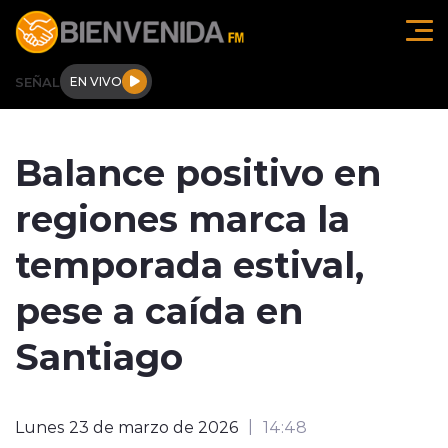
Click acá para ir directamente al contenido
SEÑAL
EN VIVO
Región de O'higgins
Balance positivo en
Actualidad
regiones marca la
Regionales
temporada estival,
Tendencias
pese a caída en
Internacional
Santiago
Deportes
Lunes 23 de marzo de 2026
14:48
Entrevistas