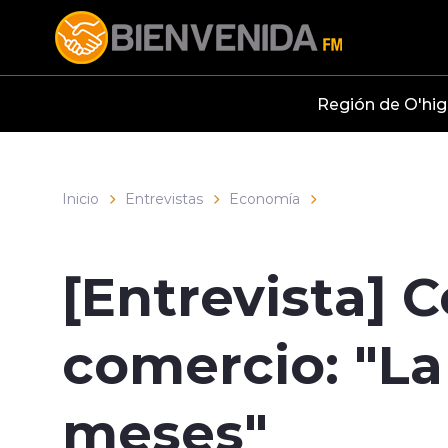
Click acá para ir directamente al contenido
Región de O'hig
Inicio
Entrevistas
Economía
[Entrevista] 
comercio: "La 
meses"