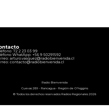
ontacto
léfono: 72 2 23 03 99
léfono WhatApp: +56 9 50291592
rreo: arturo.vasquez@radiobienvenida.cl
rreo: contacto@radiobienvenida.cl
Radio Bienvenida
Cuevas 289 - Rancagua - Región de O'higgins
© Todos los derechos reservados Radios Regionales 2026