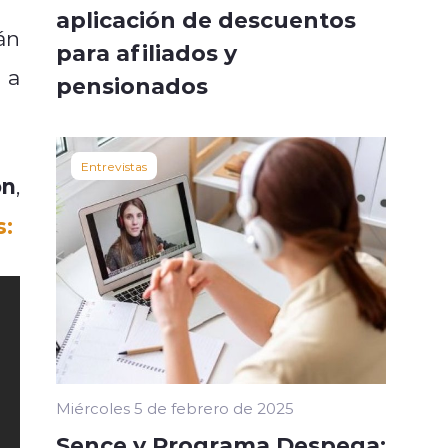
aplicación de descuentos
án
para afiliados y
 a
pensionados
Entrevistas
ón
,
:
Miércoles 5 de febrero de 2025
Sence y Programa Despega: