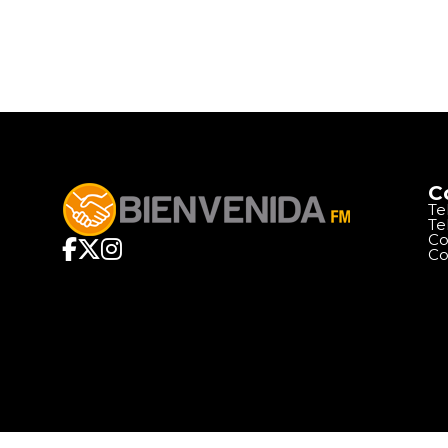
C
Te
Te
Co
Co