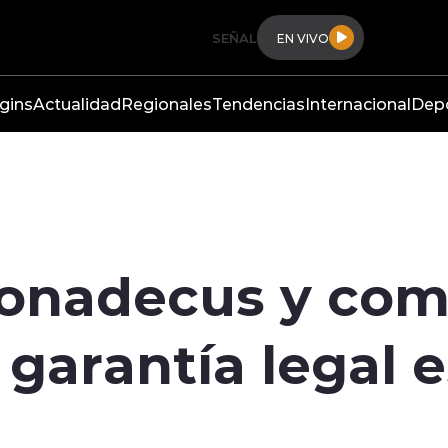
SEÑAL
EN VIVO
gins
Actualidad
Regionales
Tendencias
Internacional
Dep
Conadecus y com
garantía legal e