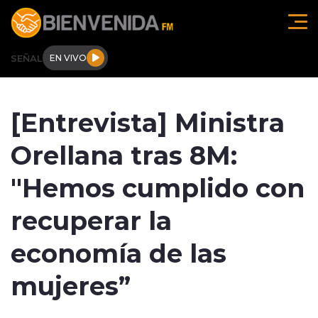
Click acá para ir directamente al contenido
SEÑAL
EN VIVO
Región de O'higgins
[Entrevista] Ministra
Actualidad
Orellana tras 8M:
Regionales
"Hemos cumplido con
Tendencias
recuperar la
Internacional
economía de las
Deportes
mujeres”
Entrevistas