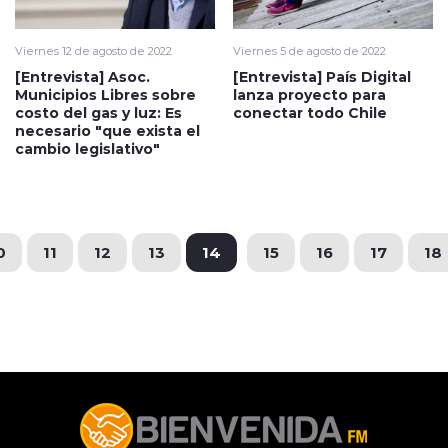
Viernes 12 de agosto de 2022
Viernes 5 de agosto de 2022
[Entrevista] Asoc.
[Entrevista] País Digital
Municipios Libres sobre
lanza proyecto para
costo del gas y luz: Es
conectar todo Chile
necesario "que exista el
cambio legislativo"
0
11
12
13
14
15
16
17
18