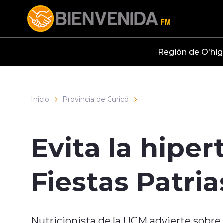
Click acá para ir directamente al contenido
Región de O'hig
Inicio
Provincia de Curicó
Evita la hiper
Fiestas Patria
Nutricionista de la UCM advierte sobre 