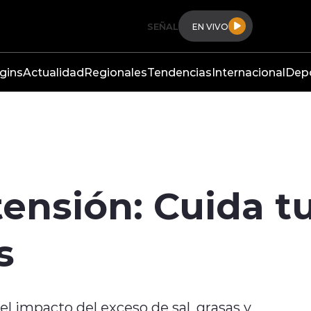
SEÑAL
EN VIVO
gins
Actualidad
Regionales
Tendencias
Internacional
Dep
tensión: Cuida t
s
el impacto del exceso de sal, grasas y