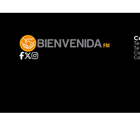
C
Te
Te
Co
Co