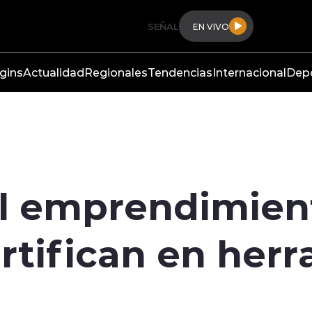
SEÑAL
EN VIVO
gins
Actualidad
Regionales
Tendencias
Internacional
Dep
l emprendimient
rtifican en her