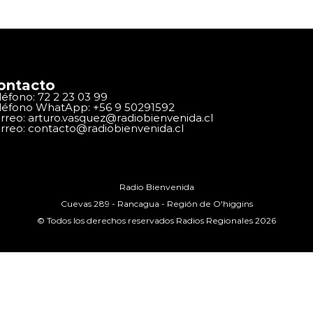
ontacto
léfono: 72 2 23 03 99
léfono WhatApp: +56 9 50291592
rreo: arturo.vasquez@radiobienvenida.cl
rreo: contacto@radiobienvenida.cl
Radio Bienvenida
Cuevas 289 - Rancagua - Región de O'higgins
© Todos los derechos reservados Radios Regionales 2026