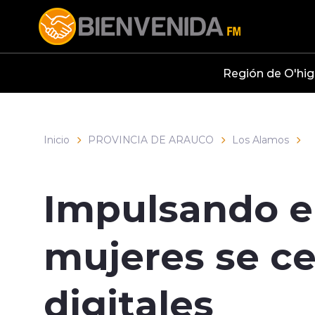
Click acá para ir directamente al contenido
Región de O'hig
Inicio
PROVINCIA DE ARAUCO
Los Alamos
Impulsando e
mujeres se ce
digitales