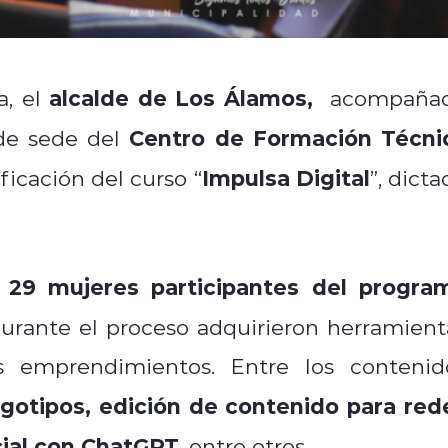
alcalde de Los Álamos,
a, el
acompaña
Centro de Formación Técni
 de sede del
Impulsa Digital
ificación del curso “
”, dict
29 mujeres participantes del progra
a
durante el proceso adquirieron herramient
us emprendimientos. Entre los contenid
ogotipos, edición de contenido para red
icial con ChatGPT
, entre otros.