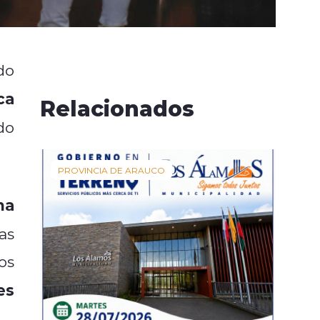
do
ca
Relacionados
ado
PROVINCIA DE ARAUCO
ma
as
os
es