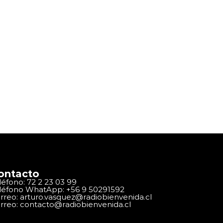
ontacto
léfono: 72 2 23 03 99
léfono WhatApp: +56 9 50291592
rreo: arturo.vasquez@radiobienvenida.cl
rreo: contacto@radiobienvenida.cl