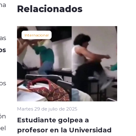
na
Relacionados
Internacional
as
os
os
Martes 29 de julio de 2025
ión
Estudiante golpea a
el
profesor en la Universidad