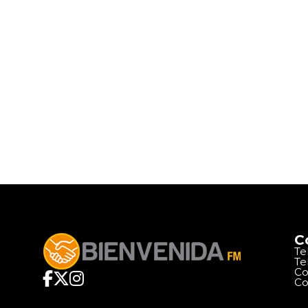
C
Te
Te
Co
Co