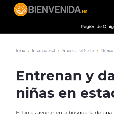
Click acá para ir directamente al contenido
Región de O'hig
Inicio
Internacional
América del Norte
México
Entrenan y da
niñas en esta
El fin es ayudar en la búsqueda de una f