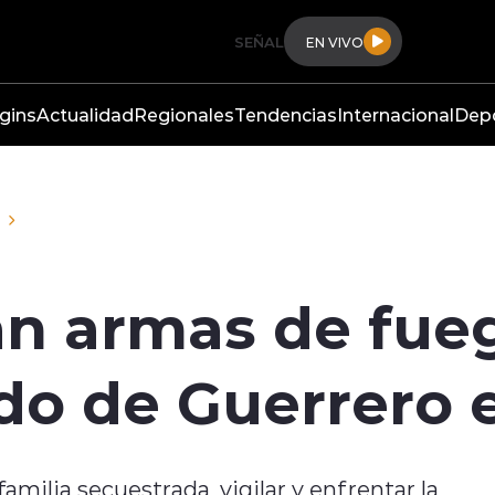
SEÑAL
EN VIVO
gins
Actualidad
Regionales
Tendencias
Internacional
Dep
n armas de fueg
do de Guerrero 
amilia secuestrada, vigilar y enfrentar la