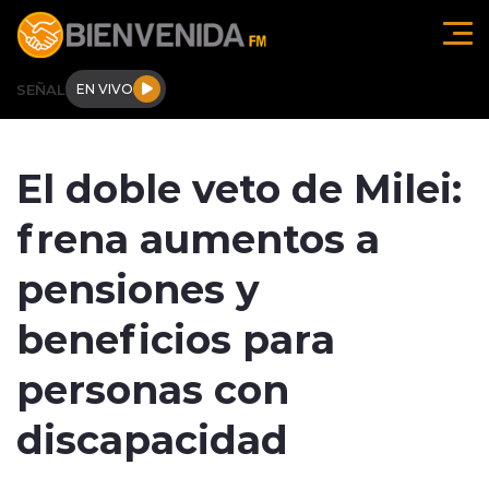
Click acá para ir directamente al contenido
SEÑAL
EN VIVO
Región de O'higgins
El doble veto de Milei:
Actualidad
frena aumentos a
Regionales
pensiones y
Tendencias
beneficios para
Internacional
personas con
Deportes
discapacidad
Entrevistas