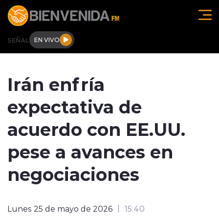
Click acá para ir directamente al contenido
SEÑAL
EN VIVO
Región de O'higgins
Irán enfría
Actualidad
expectativa de
Regionales
acuerdo con EE.UU.
Tendencias
pese a avances en
Internacional
negociaciones
Deportes
Lunes 25 de mayo de 2026
15:40
Entrevistas