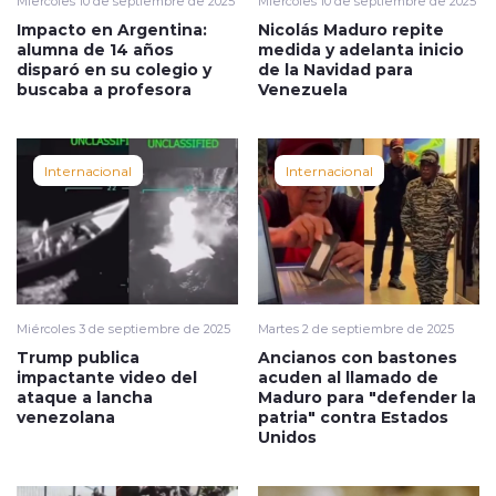
Miércoles 10 de septiembre de 2025
Miércoles 10 de septiembre de 2025
Impacto en Argentina:
Nicolás Maduro repite
alumna de 14 años
medida y adelanta inicio
disparó en su colegio y
de la Navidad para
buscaba a profesora
Venezuela
Internacional
Internacional
Miércoles 3 de septiembre de 2025
Martes 2 de septiembre de 2025
Trump publica
Ancianos con bastones
impactante video del
acuden al llamado de
ataque a lancha
Maduro para "defender la
venezolana
patria" contra Estados
Unidos