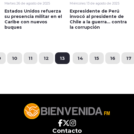
Martes 26 de agosto de 2025
Miércoles 13 de agosto de 2025
Estados Unidos refuerza
Expresidente de Perú
su presencia militar en el
invocó al presidente de
Caribe con nuevos
Chile a la guerra… contra
buques
la corrupción
9
10
11
12
13
14
15
16
17
Contacto