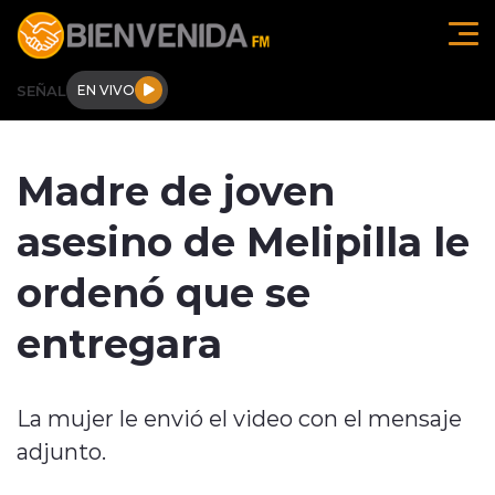
Click acá para ir directamente al contenido
SEÑAL
EN VIVO
Región de O'higgins
Madre de joven
Actualidad
asesino de Melipilla le
Regionales
ordenó que se
Tendencias
entregara
Internacional
La mujer le envió el video con el mensaje
Deportes
adjunto.
Entrevistas