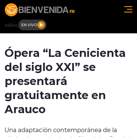
Click acá para ir directamente al contenido
SEÑAL
EN VIVO
Región de O'higgins
Ópera “La Cenicienta
Actualidad
del siglo XXI” se
Regionales
presentará
Tendencias
gratuitamente en
Internacional
Arauco
Deportes
Una adaptación contemporánea de la
Entrevistas